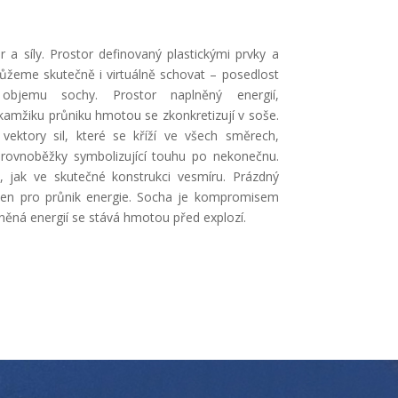
a síly. Prostor definovaný plastickými prvky a
můžeme skutečně i virtuálně schovat – posedlost
bjemu sochy. Prostor naplněný energií,
 okamžiku průniku hmotou se zkonkretizují v soše.
vektory sil, které se kříží ve všech směrech,
, rovnoběžky symbolizující touhu po nekonečnu.
, jak ve skutečné konstrukci vesmíru. Prázdný
vřen pro průnik energie. Socha je kompromisem
něná energií se stává hmotou před explozí.