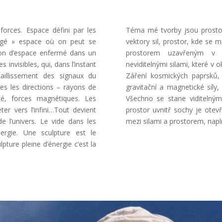
orces. Espace défini par les
Téma mé tvorby jsou prostor 
tégé » espace où on peut se
vektory sil, prostor, kde se 
ion d’espace enfermé dans un
prostorem uzavřeným v o
invisibles, qui, dans l’instant
neviditelnými silami, které v
jaillissement des signaux du
Záření kosmických paprsků, 
es les directions – rayons de
gravitační a magnetické síly
té, forces magnétiques. Les
Všechno se stane viditelným
ter vers l’infini…Tout devient
prostor uvnitř sochy je ote
e l’univers. Le vide dans les
mezi silami a prostorem, napl
nergie. Une sculpture est le
pture pleine d’énergie c’est la