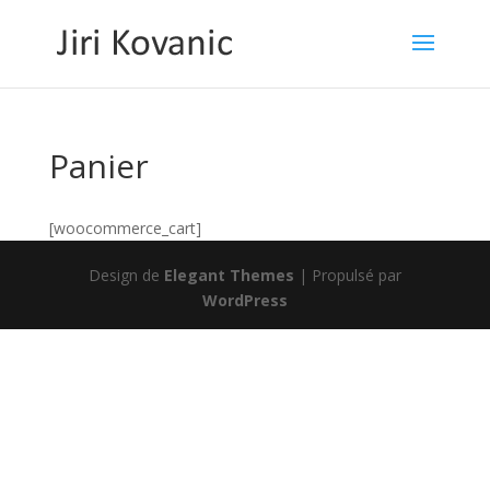
Panier
[woocommerce_cart]
Design de
Elegant Themes
| Propulsé par
WordPress