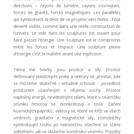
directions – rayons de lumière, rayons cosmiques,
forces de gravité, forces magnétiques. Les parallèles
qui symbolisent le désir de se projeter vers l’infini…Tout
devient visible, comme dans une réelle construction de
l’univers. Le vide dans les sculptures est ouvert pour
faire passer l’énergie. Une sculpture est le compromis
entre les forces et l’espace. Une sculpture pleine
d’énergie c’est la matière avant une explosion.
Téma mé tvorby jsou prostor a síly. Prostor
definovaný plastickými prvky a vektory sil, prostor, kde
se můžeme skutečně i virtuálně schovat – posedlost
prostorem uzavřeným v objemu sochy. Prostor
naplněný energií, neviditelnými silami, které v okamžiku
průniku hmotou se zkonkretizují v soše. Záření
kosmických paprsků, vektory sil, které se kříží ve všech
směrech, gravitační a magnetické síly, rovnoběžky
symbolizující touhu po nekonečnu. Všechno se stane
viditelným, jak ve skutečné konstrukci vesmíru. Prázdný