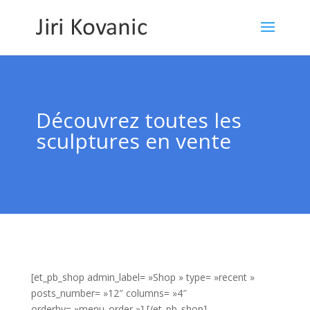
Découvrez toutes les
sculptures en vente
[et_pb_shop admin_label= »Shop » type= »recent »
posts_number= »12″ columns= »4″
orderby= »menu_order »] [/et_pb_shop]